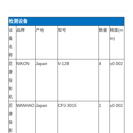
检测设备
设
品牌
产地
型号
数量
精度(m
备
m)
名
称
尼
NIKON
Japan
V-12B
4
±0.002
康
投
影
机
尼
WANHAO
Japan
CPJ-3015
1
±0.002
康
投
影