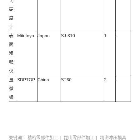
氏
硬
度
计
表
Mitutoyo
Japan
SJ-310
1
-
面
粗
糙
仪
显
SDPTOP
China
ST60
2
-
微
镜
关键词：
精密零部件加工
昆山零部件加工
精密冲压模具