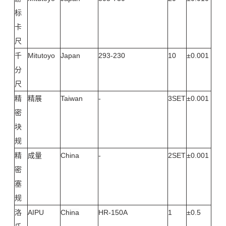
标
卡
尺
千
Mitutoyo
Japan
293-230
10
±0.001
分
尺
精
精展
Taiwan
-
3SET
±0.001
密
块
规
精
成量
China
-
2SET
±0.001
密
塞
规
洛
AIPU
China
HR-150A
1
±0.5