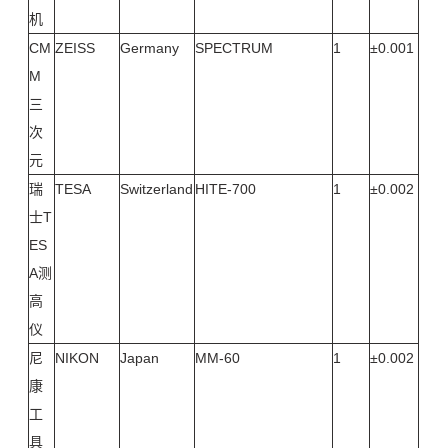
机
CM
ZEISS
Germany
SPECTRUM
1
±0.001
M
三
次
元
瑞
TESA
Switzerland
HITE-700
1
±0.002
士T
ES
A测
高
仪
尼
NIKON
Japan
MM-60
1
±0.002
康
工
具