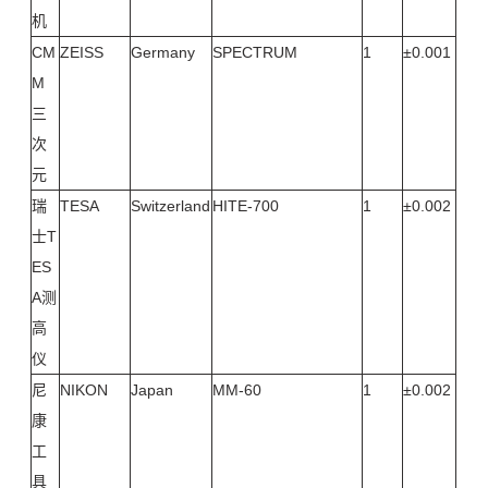
机
CM
ZEISS
Germany
SPECTRUM
1
±0.001
M
三
次
元
瑞
TESA
Switzerland
HITE-700
1
±0.002
士T
ES
A测
高
仪
尼
NIKON
Japan
MM-60
1
±0.002
康
工
具