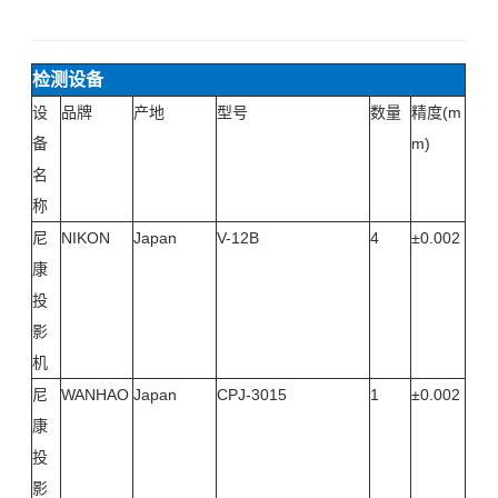
检测设备
设
品牌
产地
型号
数量
精度(m
备
m)
名
称
尼
NIKON
Japan
V-12B
4
±0.002
康
投
影
机
尼
WANHAO
Japan
CPJ-3015
1
±0.002
康
投
影