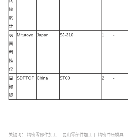
氏
硬
度
计
表
Mitutoyo
Japan
SJ-310
1
-
面
粗
糙
仪
显
SDPTOP
China
ST60
2
-
微
镜
关键词：
精密零部件加工
昆山零部件加工
精密冲压模具