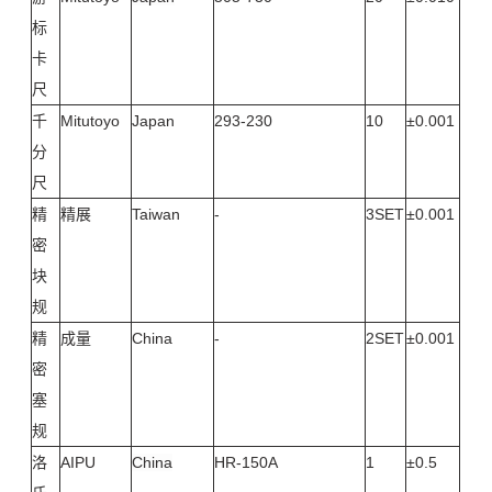
标
卡
尺
千
Mitutoyo
Japan
293-230
10
±0.001
分
尺
精
精展
Taiwan
-
3SET
±0.001
密
块
规
精
成量
China
-
2SET
±0.001
密
塞
规
洛
AIPU
China
HR-150A
1
±0.5