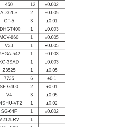
450
12
±0.002
AD32LS
2
±0.005
CF-5
3
±0.01
JDHGT400
1
±0.003
MCV-860
1
±0.005
V33
1
±0.005
GEGA-542
1
±0.003
XC-3SAD
1
±0.003
Z3525
1
±0.05
7735
6
±0.1
SF-G400
2
±0.01
V4
3
±0.05
NSHU-VF2
1
±0.02
SG-64F
1
±0.002
M212LRV
1